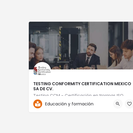
TESTING CONFORMITY CERTIFICATION MEXICO
SA DE CV.
Testing CCM - Certificación en Normas ISO
Educación y formación
+52 56 1869 8195
Jaime Balmes No.11 Torre B 402 Plaza Piso 4 LT