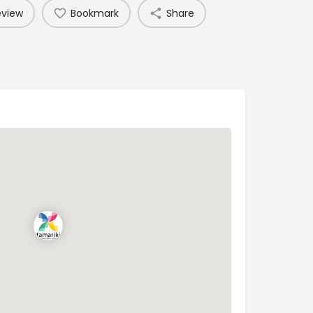
eview
Bookmark
Share