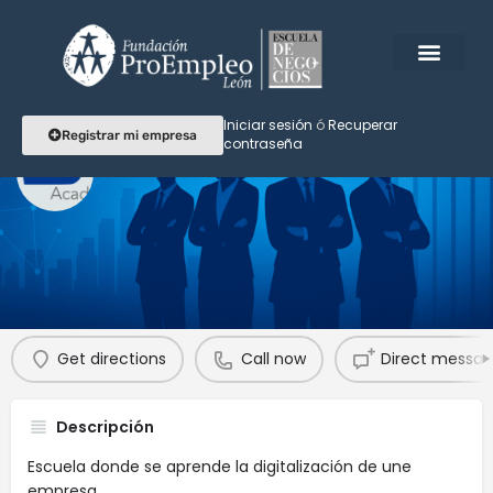
Iniciar sesión
ó
Recuperar
Registrar mi empresa
contraseña
ASX Academy
Perfil
Reseñas
Eventos
Agendar
0
0
Get directions
Call now
Direct messa
Descripción
Escuela donde se aprende la digitalización de une
empresa