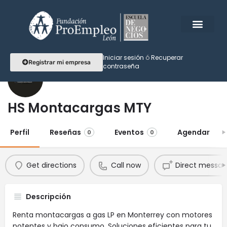
Iniciar sesión
ó
Recuperar
Registrar mi empresa
contraseña
HS Montacargas MTY
Perfil
Reseñas
Eventos
Agendar
0
0
Get directions
Call now
Direct messa
Descripción
Renta montacargas a gas LP en Monterrey con motores
potentes y bajo consumo. Soluciones eficientes para tu