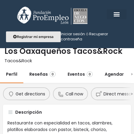
Iniciar sesión
ó
Recuperar
Registrar mi empresa
contraseña
Los Oaxaqueños Tacos&Rock
Tacos&Rock
Perfil
Reseñas
Eventos
Agendar
0
0
Get directions
Call now
Direct messa
Descripción
Restaurante con especialidad en tacos, alambres,
platillos elaborados con pastor, bisteck, chorizo,