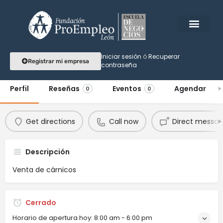
Gourmeat House
Iniciar sesión
ó
Recuperar
Registrar mi empresa
contraseña
Ponemos toda la carne en el asador
Perfil
Reseñas
Eventos
Agendar
0
0
Get directions
Call now
Direct messa
Descripción
Venta de cárnicos
Cerrado
Horario de apertura hoy:
8:00 am - 6:00 pm