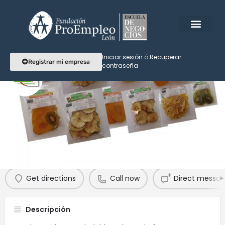
Iniciar sesión
ó
Recuperar
Registrar mi empresa
contraseña
frudesba
Deliciosamente Saludable!
Perfil
Reseñas
Eventos
Agendar
0
0
Get directions
Call now
Direct messa
Descripción