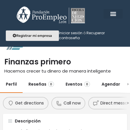
Iniciar sesión
ó
Recuperar
Registrar mi empresa
contraseña
Finanzas primero
Hacemos crecer tu dinero de manera inteligente
Perfil
Reseñas
Eventos
Agendar
0
0
Get directions
Call now
Direct messa
Descripción