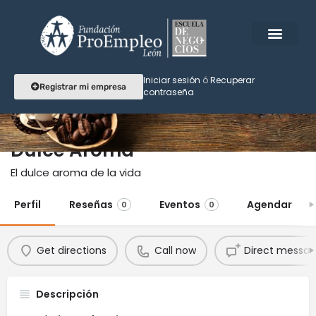
Iniciar sesión
ó
Recuperar
Registrar mi empresa
contraseña
Dulce Aroma
El dulce aroma de la vida
Perfil
Reseñas
Eventos
Agendar
0
0
Get directions
Call now
Direct messa
Descripción