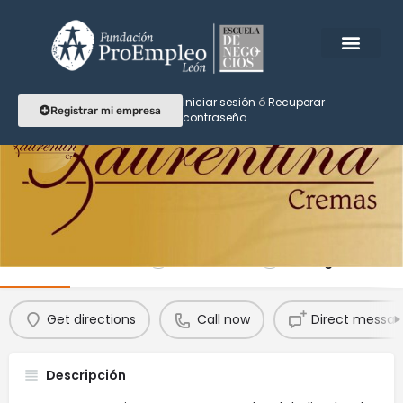
Iniciar sesión
ó
Recuperar
Registrar mi empresa
contraseña
Cremas Laurentina
Naturalmente Bella
Perfil
Reseñas
Eventos
Agendar
0
0
Get directions
Call now
Direct messa
Descripción