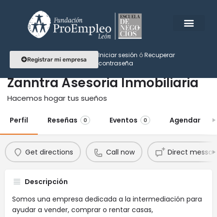
Iniciar sesión
ó
Recuperar
Registrar mi empresa
contraseña
Zanntra Asesoria Inmobiliaria
Hacemos hogar tus sueños
Perfil
Reseñas
Eventos
Agendar
0
0
Get directions
Call now
Direct messa
Descripción
Somos una empresa dedicada a la intermediación para
ayudar a vender, comprar o rentar casas,