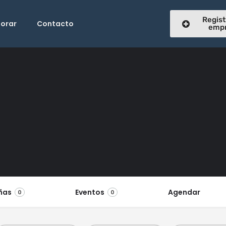
Regist
lorar
Contacto
emp
ñas
Eventos
Agendar
0
0