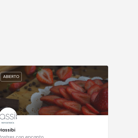
ABIERTO
Hassibi
Postres con encanto