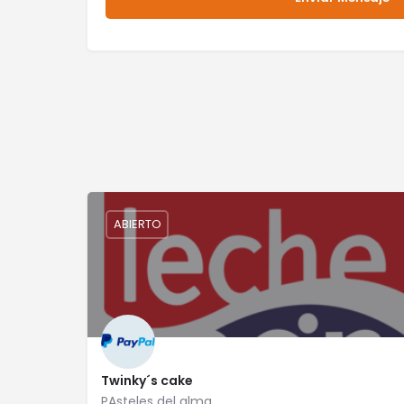
ABIERTO
Twinky´s cake
PAsteles del alma