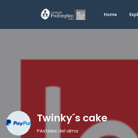
Home
Exp
Twinky´s cake
PAsteles del alma