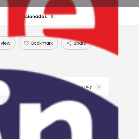
Relacionados
0
eview
Bookmark
Share
Cerrado hoy