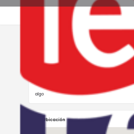
Perfil
Rese
Get directions
Call now
Descripción
algo
Ubicación