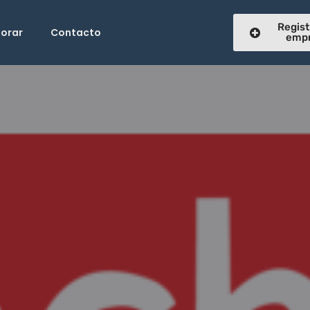
Regist
lorar
Contacto
emp