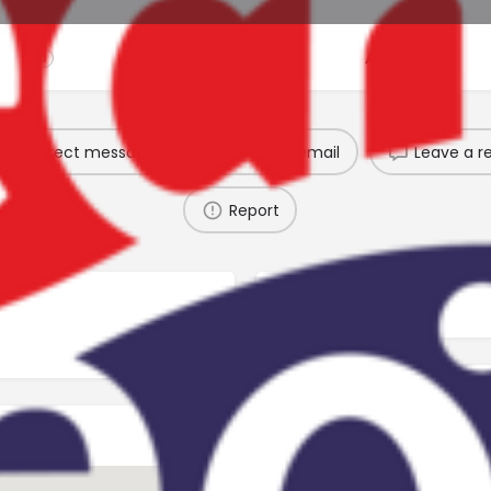
ñas
Eventos
Agendar
0
0
Direct message
Send an email
Leave a r
Report
Cerrado
Galería