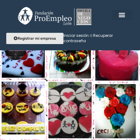
Iniciar sesión
ó
Recuperar
Registrar mi empresa
contraseña
Cakes barlu
Dulces momentos en la vida
Perfil
Reseñas
Eventos
Agendar
0
0
Get directions
Call now
Direct messa
Descripción