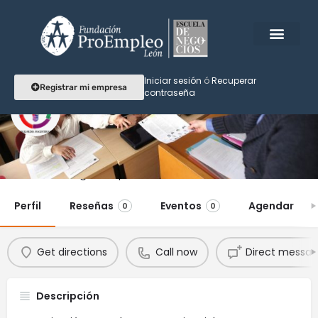
Iniciar sesión
ó
Recuperar
Registrar mi empresa
contraseña
Vanguardia Magisterial
Soluciones digitales para docentes
Perfil
Reseñas
Eventos
Agendar
0
0
Get directions
Call now
Direct messa
Descripción