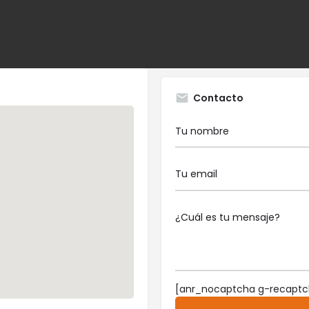
nternacionales, incluyendo
Contacto
[anr_nocaptcha g-recaptc