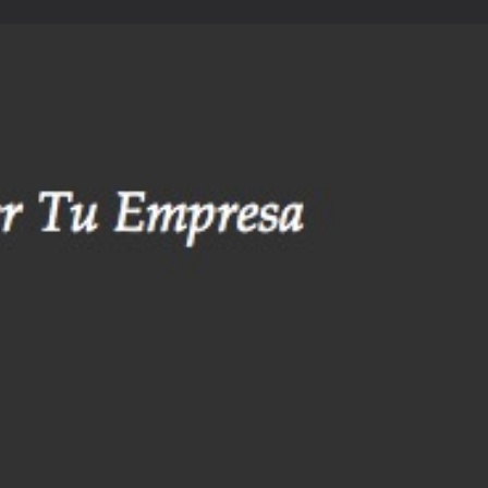
Relacionados
0
eview
Bookmark
Share
Horario de apertura hoy:
9:00 am - 5:00 pm