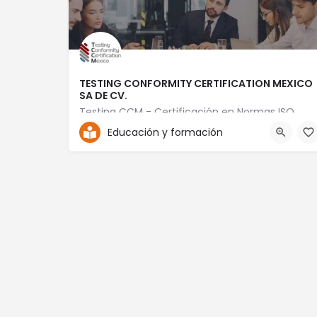
TESTING CONFORMITY CERTIFICATION MEXICO
SA DE CV.
Testing CCM - Certificación en Normas ISO
Educación y formación
+52 56 1869 8195
Jaime Balmes No.11 Torre B 402 Plaza Piso 4 LT