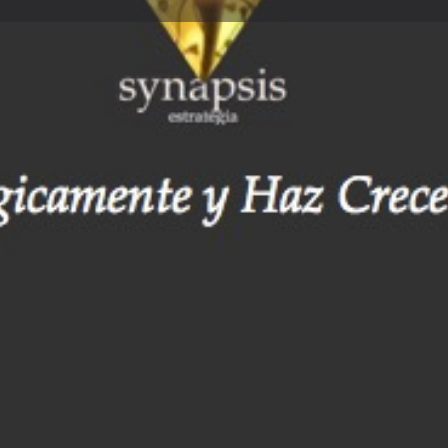
ñas
Eventos
Agendar
0
0
Direct message
Send an email
Leave a r
Report
Cerrado
os profesionales a empresas
s en procesos y prácticas
is estrategia ofrece
Galería
zadas a las necesidades
e otras ofertas del
cesos probados y
mprobable experiencia de