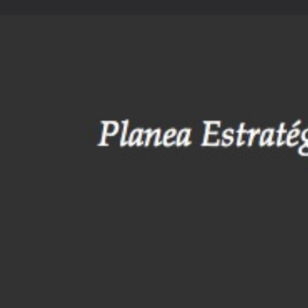
Perfil
Rese
Get directions
Call now
Descripción
synapsis estrategia es una empresa de servici
que necesiten mejorar o adquirir conocimiento
de planeación estratégica e innovación. synaps
soluciones empaquetadas y también personali
específicas de cada cliente, diferenciándose d
mercado por su adaptación de métodos y pro
reconocidos mundialmente, así como en la co