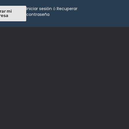
Iniciar sesión
ó
Recuperar
rar mi
contraseña
resa