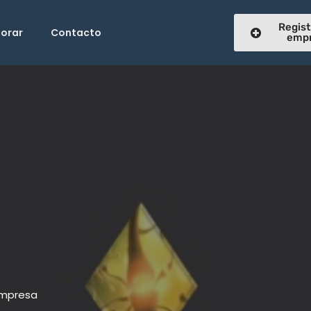
Regist
lorar
Contacto
emp
a
Empresa