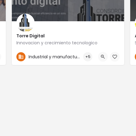
Torre Digital
Innovacion y crecimiento tecnologico
4774117910
San Francisco 104B
Industrial y manufactura
+5