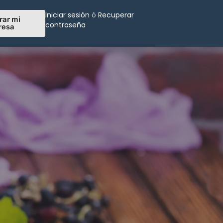
Iniciar sesión
ó
Recuperar
rar mi
contraseña
resa