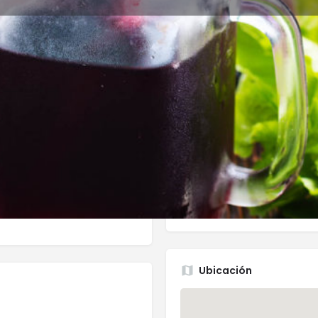
ñas
Eventos
Agendar
0
0
Direct message
Send an email
Leave a r
Report
Cerrado
Horario de aper
Ubicación