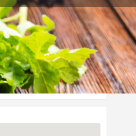
Relacionados
0
eview
Bookmark
Share
tura hoy:
9:00 am - 2:00 pm, 4:00 pm - 7:00 pm