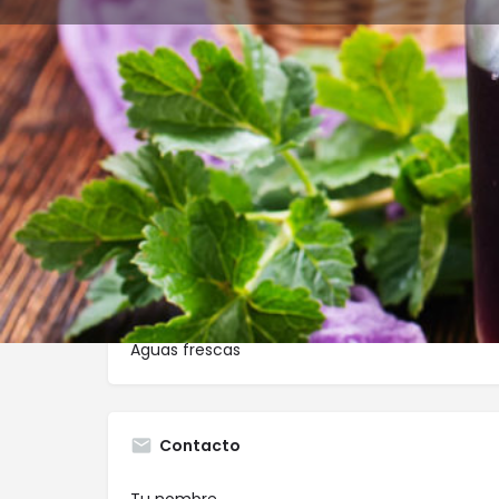
Perfil
Rese
Get directions
Call now
Descripción
Aguas frescas
Contacto