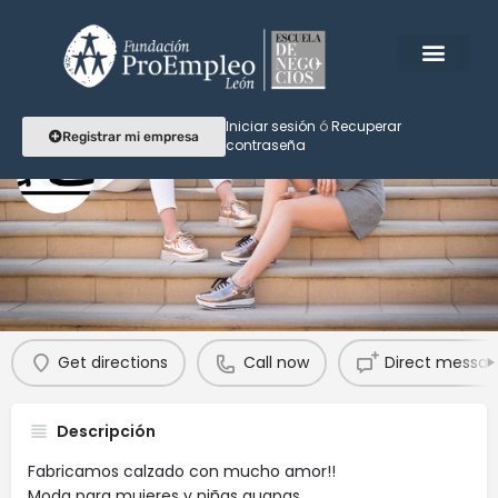
Iniciar sesión
ó
Recuperar
Registrar mi empresa
contraseña
Perla Armenta Collection
Perfil
Reseñas
Eventos
Agendar
0
0
Get directions
Call now
Direct messa
Descripción
Fabricamos calzado con mucho amor!!
Moda para mujeres y niñas guapas