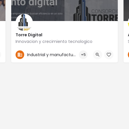
Torre Digital
Innovacion y crecimiento tecnologico
4774117910
San Francisco 104B
Industrial y manufactura
+5