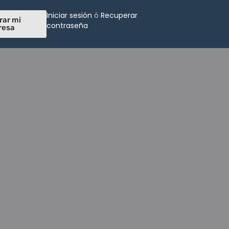
Iniciar sesión
ó
Recuperar
rar mi
contraseña
resa