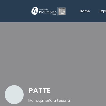
Home
Exp
PATTE
Marroquinería artesanal