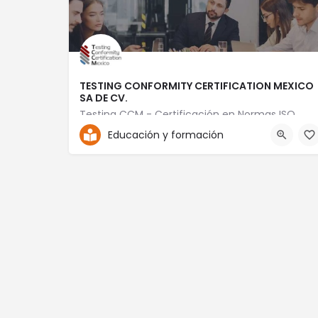
TESTING CONFORMITY CERTIFICATION MEXICO
SA DE CV.
Testing CCM - Certificación en Normas ISO
Educación y formación
+52 56 1869 8195
Jaime Balmes No.11 Torre B 402 Plaza Piso 4 LT