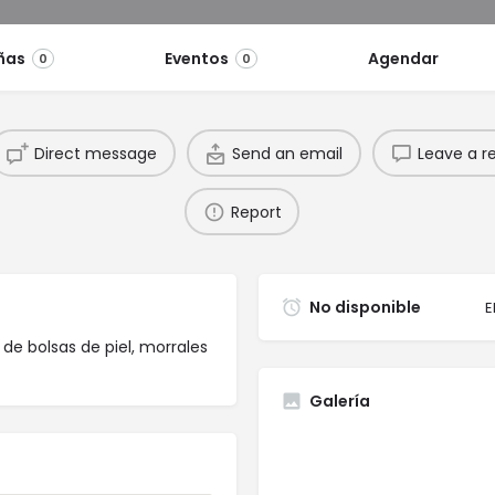
ñas
Eventos
Agendar
0
0
Direct message
Send an email
Leave a r
Report
No disponible
E
e bolsas de piel, morrales
Galería