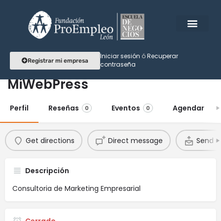
Iniciar sesión
ó
Recuperar
Registrar mi empresa
contraseña
MiWebPress
Perfil
Reseñas
Eventos
Agendar
0
0
Get directions
Direct message
Send a
Descripción
Consultoria de Marketing Empresarial