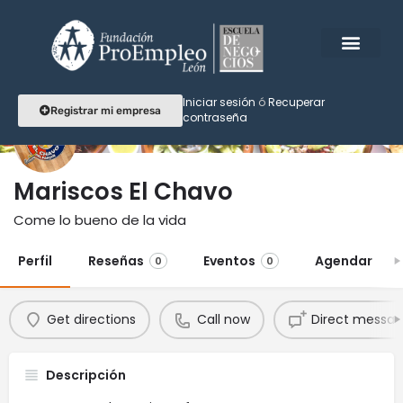
Iniciar sesión
ó
Recuperar
Registrar mi empresa
contraseña
Mariscos El Chavo
Come lo bueno de la vida
Perfil
Reseñas
Eventos
Agendar
0
0
Get directions
Call now
Direct messa
Descripción