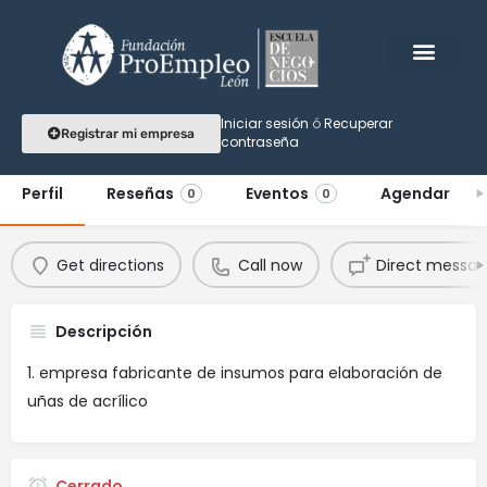
Joys nails
Iniciar sesión
ó
Recuperar
Registrar mi empresa
contraseña
La magia en tus manos
Perfil
Reseñas
Eventos
Agendar
0
0
Get directions
Call now
Direct messa
Descripción
empresa fabricante de insumos para elaboración de
uñas de acrílico
Cerrado