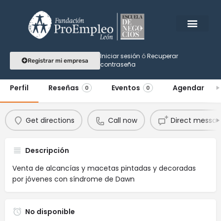
Downart
Iniciar sesión
ó
Recuperar
Registrar mi empresa
contraseña
Una expresión de amor
Perfil
Reseñas
Eventos
Agendar
0
0
Get directions
Call now
Direct messa
Descripción
Venta de alcancías y macetas pintadas y decoradas
por jóvenes con síndrome de Dawn
No disponible