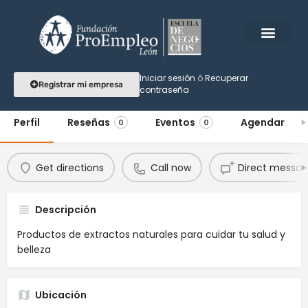
Dorian Sheló NABEL
Iniciar sesión
ó
Recuperar
Registrar mi empresa
contraseña
La naturaleza al servicio de tu Belleza
Perfil
Reseñas
Eventos
Agendar
0
0
Get directions
Call now
Direct messa
Descripción
Productos de extractos naturales para cuidar tu salud y
belleza
Ubicación