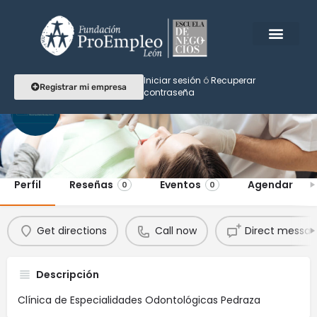
Iniciar sesión
ó
Recuperar
Registrar mi empresa
contraseña
Dental CEOP
Perfil
Reseñas
Eventos
Agendar
0
0
Get directions
Call now
Direct messa
Descripción
Clínica de Especialidades Odontológicas Pedraza