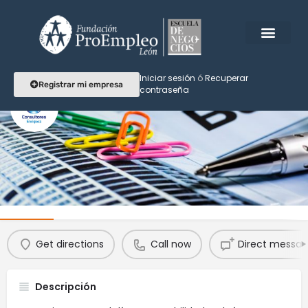
Iniciar sesión
ó
Recuperar
Registrar mi empresa
contraseña
Consultores Enriquez
Que los impuestos no te quiten el sueño.
Perfil
Reseñas
Eventos
Agendar
0
0
Get directions
Call now
Direct messa
Descripción