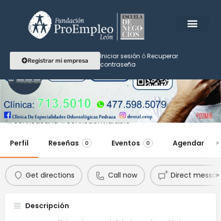
Iniciar sesión
ó
Recuperar
Registrar mi empresa
contraseña
Clínica Dental CEOP
#sonrisasana #sonrisaenvidiable
Perfil
Reseñas
Eventos
Agendar
0
0
Get directions
Call now
Direct messa
Descripción