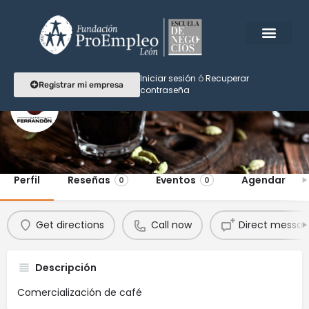
Iniciar sesión
ó
Recuperar
Registrar mi empresa
contraseña
Café Ferrandón
Perfil
Reseñas
Eventos
Agendar
0
0
Get directions
Call now
Direct messa
Descripción
Comercialización de café