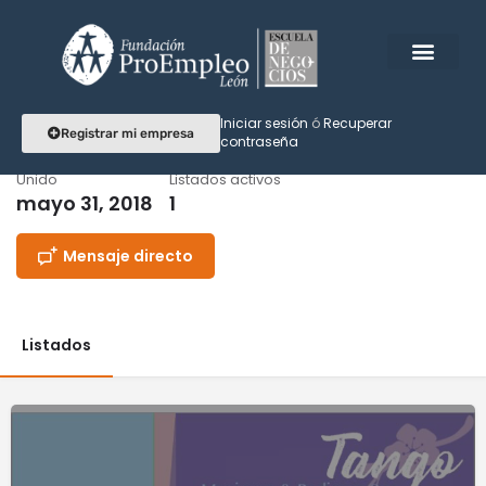
Iniciar sesión
ó
Recuperar
Tangonails
Registrar mi empresa
contraseña
Unido
Listados activos
mayo 31, 2018
1
Mensaje directo
Listados