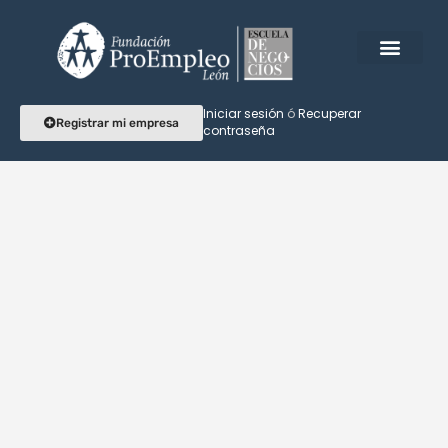
[wcv_shop_settings]
Iniciar sesión
ó
Recuperar
Registrar mi empresa
contraseña