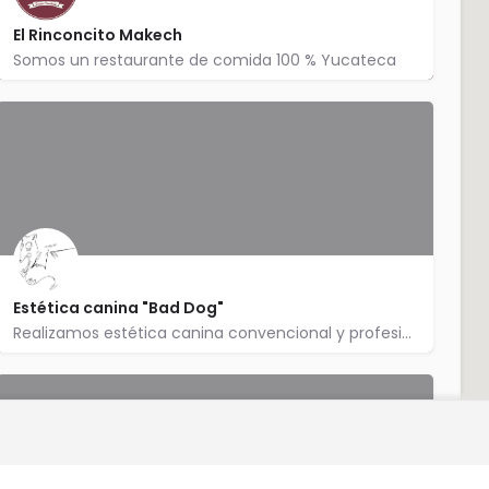
El Rinconcito Makech
Somos un restaurante de comida 100 % Yucateca
4774014958
Av Roma 206
Estética canina "Bad Dog"
Realizamos estética canina convencional y profesional, ademas de un servicio plus llamado"estilo libre" donde…
4774675037
León