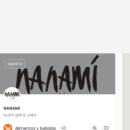
Regist
lorar
Contacto
emp
Mostrando
8
resultados
ABIERTO
NANAMI
Sushi grill & sake
4771241170
Alimentos y bebidas
+1