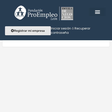
Submit Listing
Iniciar sesión
ó
Recuperar
Registrar mi empresa
contraseña
[submit_job_form]