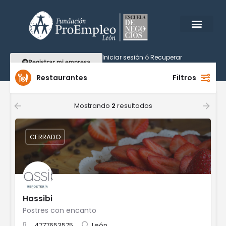
Iniciar sesión
ó
Recuperar
Registrar mi empresa
contraseña
Restaurantes
Filtros
Mostrando
2
resultados
CERRADO
Hassibi
Postres con encanto
4777653575
León