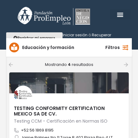
Iniciar sesión
ó
Recuperar
Registrar mi empresa
contraseña
Educación y formación
Filtros
Mostrando
4
resultados
TESTING CONFORMITY CERTIFICATION
MEXICO SA DE CV.
Testing CCM - Certificación en Normas ISO
+52 56 1869 8195
Jaime Balmes No.11 Torre B 402 Plaza Piso 4 LT