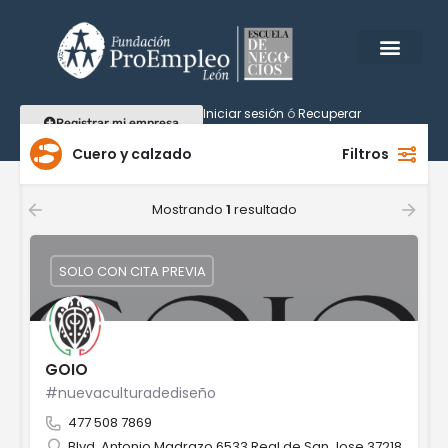
Iniciar sesión
ó
Recuperar
Registrar mi empresa
contraseña
Cuero y calzado
Filtros
Mostrando
1
resultado
SOLO CON CITA PREVIA
GOIO
#nuevaculturadediseño
477 508 7869
Blvd. Antonio Madrazo 6533 Real de San Jose 37218 León