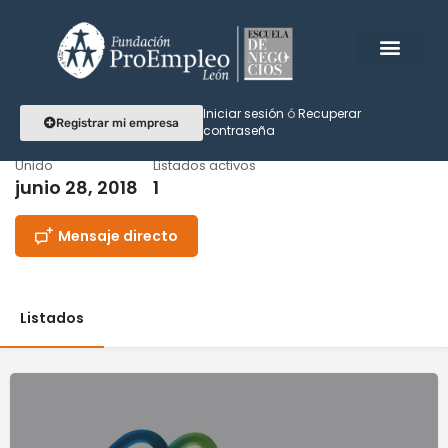
Iniciar sesión
ó
Recuperar
menteactivahoy
Registrar mi empresa
contraseña
Unido
Listados activos
junio 28, 2018
1
Mensaje directo
Listados