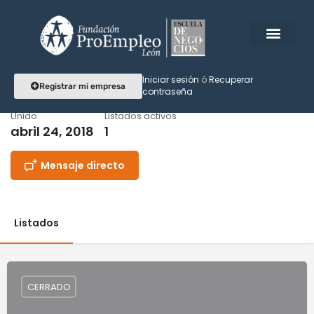
Iniciar sesión
ó
Recuperar
ce.dental12
Registrar mi empresa
contraseña
Unido
Listados activos
abril 24, 2018
1
Mensaje directo
Listados
CERRADO