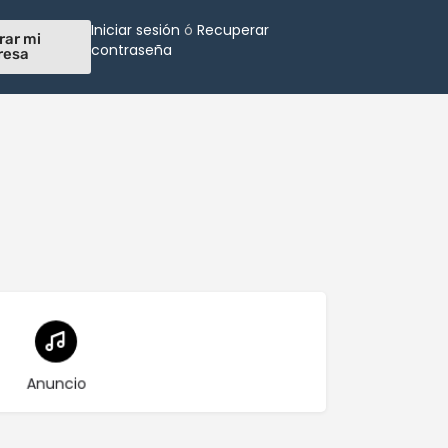
Iniciar sesión
ó
Recuperar
rar mi
contraseña
resa
Elija el tipo
Anuncio